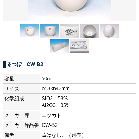
るつぼ CW-B2
容量
50ml
サイズ
φ53×h43mm
化学組成
SiO2：58%
Al2O3：35%
メーカー等
ニッカトー
メーカー等品番
CW-B2
備考
蓋はなし。（別売）