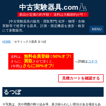
中古実験器具.com
新品が定価の約半額！ 送料は大幅節約が可！
[中古実験器具の販売・買取専門] 化学・物理・生物
実験等で使用する器具、計測・測定機器を激安・格安
にて多数販売。
HOME
セラミックス器具 るつぼ
無料会員登録
50%オフ!
送料は、
で
買取
→詳細は
コチラ
さらに、
させて頂くと、
さらに30%オフ!
1年間は
見積カートを確認する
るつぼ
※写真は、光や周囲の映り込み等、多少紛らわしい部分がある場合もあ