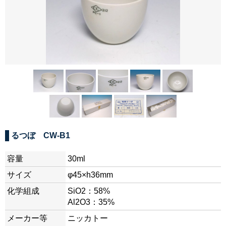
るつぼ CW-B1
容量
30ml
サイズ
φ45×h36mm
化学組成
SiO2：58%
Al2O3：35%
メーカー等
ニッカトー