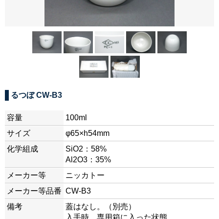
るつぼ CW-B3
容量
100ml
サイズ
φ65×h54mm
化学組成
SiO2：58%
Al2O3：35%
メーカー等
ニッカトー
メーカー等品番
CW-B3
備考
蓋はなし。（別売）
入手時、専用箱に入った状態。