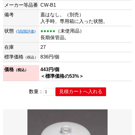
メーカー等品番
CW-B1
備考
蓋はなし。（別売）
入手時、専用箱に入った状態。
状態
●●●●●
（未使用品）
（
5段階評価
）
長期保管品。
在庫
27
標準価格
836
円/個
（税込）
価格
443
円/個
（税込）
＜標準価格の53%＞
数量：