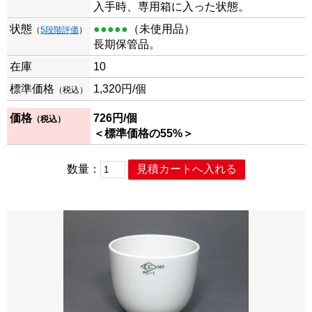
入手時、専用箱に入った状態。
状態
●●●●●
（未使用品）
（
5段階評価
）
長期保管品。
在庫
10
標準価格
1,320
円/個
（税込）
価格
726
円/個
（税込）
＜標準価格の55%＞
数量：