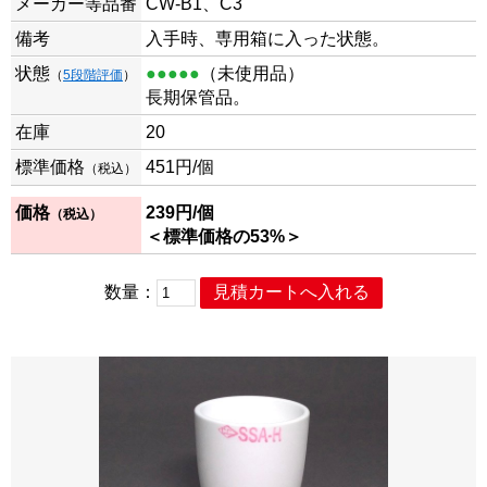
メーカー等品番
CW-B1、C3
備考
入手時、専用箱に入った状態。
状態
●●●●●
（未使用品）
（
5段階評価
）
長期保管品。
在庫
20
標準価格
451
円/個
（税込）
価格
239
円/個
（税込）
＜標準価格の53%＞
数量：