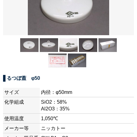
るつぼ蓋 φ50
サイズ
内径：φ50mm
化学組成
SiO2：58%
Al2O3：35%
使用温度
1,050℃
メーカー等
ニッカトー