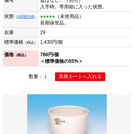
備考
蓋はなし。（別売）
入手時、専用箱に入った状態。
状態
●●●●●
（未使用品）
（
5段階評価
）
長期保管品。
在庫
29
標準価格
1,430
円/個
（税込）
価格
786
円/個
（税込）
＜標準価格の55%＞
数量：