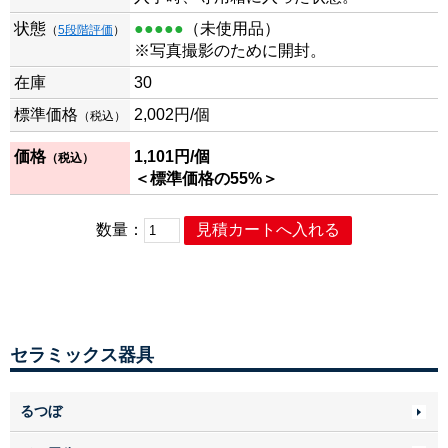
状態
●●●●●
（未使用品）
（
5段階評価
）
※写真撮影のために開封。
在庫
30
標準価格
2,002
円/個
（税込）
価格
1,101
円/個
（税込）
＜標準価格の55%＞
数量：
セラミックス器具
るつぼ