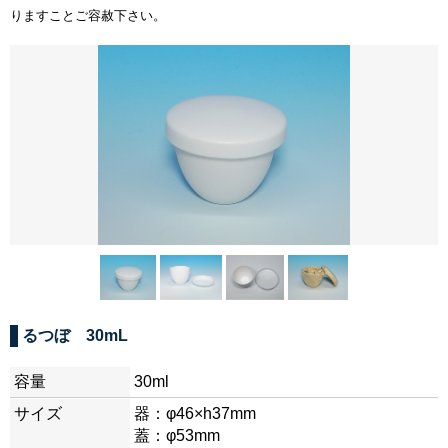
りますことご容赦下さい。
るつぼ 30mL
容量
30ml
サイズ
器：φ46×h37mm
蓋：φ53mm