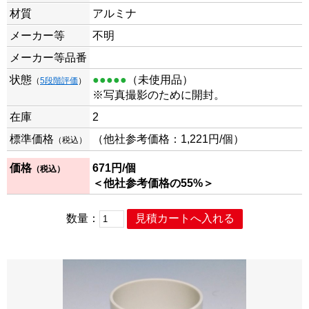
材質
アルミナ
メーカー等
不明
メーカー等品番
状態
●●●●●
（未使用品）
（
5段階評価
）
※写真撮影のために開封。
在庫
2
標準価格
（他社参考価格：1,221円/個）
（税込）
価格
671
円/個
（税込）
＜他社参考価格の55%＞
数量：