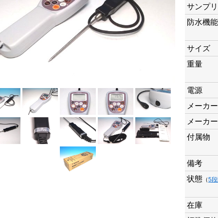
サンプリ
防水機能
サイズ
重量
電源
メーカー
メーカー
付属物
備考
状態
（
5
在庫