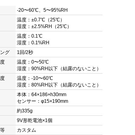
-20〜60℃、5〜95%RH
温度：±0.7℃（25℃）
湿度：±2.5%RH（25℃）
温度：0.1℃
湿度：0.1%RH
ング
1回/2秒
度
温度：0〜50℃
湿度：90%RH以下（結露のないこと）
度
温度：-10〜60℃
湿度：80%RH以下（結露のないこと）
本体：64×186×h30mm
センサー：φ15×190mm
約335g
9V形乾電池×1個
等
カスタム