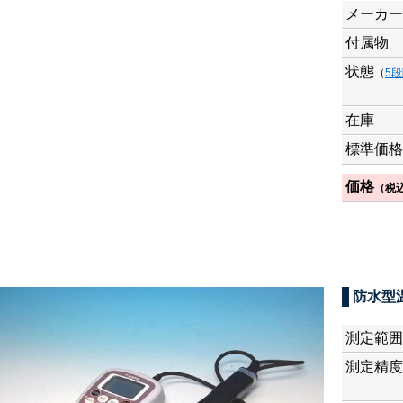
メーカー
付属物
状態
（
5
在庫
標準価格
価格
（税
防水型温
測定範囲
測定精度