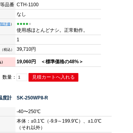
等品番
CTH-1100
なし
●●●●
●
段階評価
）
使用感ほとんどナシ。正常動作。
1
39,710
円
（税込）
19,060
円
＜標準価格の48%＞
込）
数量：
度計 SK-250WPII-R
-40〜250℃
本体：±0.1℃（-9.9～199.9℃）、±1.0℃
（それ以外）