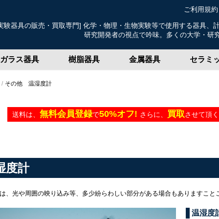
ご利用規約
験器具の販売・買取専門] 化学・物理・生物実験等で使用する器具、
発者の視点で吟味。多くの大学・研究機関・企業
ガラス器具
樹脂器具
金属器具
セラミ
その他 温湿度計
無料会員登録
50%オフ!
買取
送料は、
で
さらに、
させて頂く
湿度計
は、光や周囲の映り込み等、多少紛らわしい部分がある場合もありますこと
温湿度計