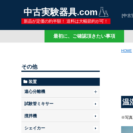
中古実験器具.com
[中古実
新品が定価の約半額！ 送料は大幅節約が可！
研究開
最初に、ご確認頂きたい事項
HOME
その他
装置
遠心分離機
温
試験管ミキサー
撹拌機
※写真
シェイカー