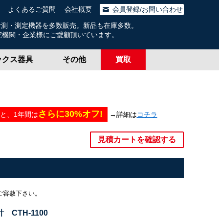
よくあるご質問
会社概要
会員登録/お問い合わせ
計測・測定機器を多数販売。新品も在庫多数。
様にご愛顧頂いています。
ックス器具
その他
買取
さらに30%オフ!
→詳細は
コチラ
と、
1年間は
見積カートを確認する
ご容赦下さい。
 CTH-1100