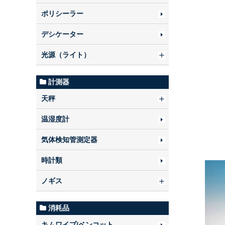
ポリシーラー
デシケーター
光源（ライト）
計測器
天秤
温湿度計
気体検知管測定器
時計類
ノギス
消耗品
キムワイプ/ベンコット