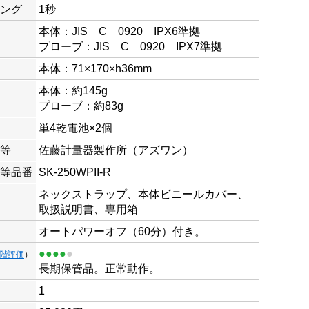
ング
1秒
本体：JIS C 0920 IPX6準拠
プローブ：JIS C 0920 IPX7準拠
本体：71×170×h36mm
本体：約145g
プローブ：約83g
単4乾電池×2個
等
佐藤計量器製作所（アズワン）
等品番
SK-250WPII-R
ネックストラップ、本体ビニールカバー、
取扱説明書、専用箱
オートパワーオフ（60分）付き。
●●●●
●
段階評価
）
長期保管品。正常動作。
1