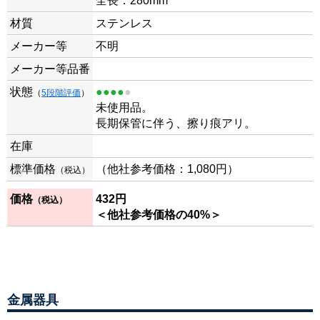
全長：280mm
材質
ステンレス
メーカー等
不明
メーカー等品番
状態
●●●●
●
（
5段階評価
）
未使用品。
長期保管に伴う、擦り痕アリ。
在庫
標準価格
（他社参考価格：1,080円）
（税込）
価格
432
円
（税込）
＜他社参考価格の40%＞
金属器具