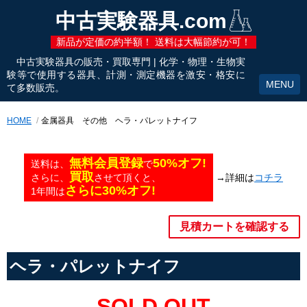
中古実験器具.com
新品が定価の約半額！ 送料は大幅節約が可！
中古実験器具の販売・買取専門 | 化学・物理・生物実
験等で使用する器具、計測・測定機器を激安・格安に
て多数販売。
HOME
金属器具 その他 ヘラ・パレットナイフ
無料会員登録
50%オフ!
送料は、
で
買取
→詳細は
コチラ
さらに、
させて頂くと、
さらに30%オフ!
1年間は
見積カートを確認する
ヘラ・パレットナイフ
SOLD OUT