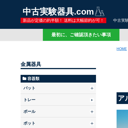
中古実験器具.com
新品が定価の約半額！ 送料は大幅節約が可！
中古実験
最初に、ご確認頂きたい事項
HOME
金属器具
容器類
バット
ア
トレー
ボール
ポット