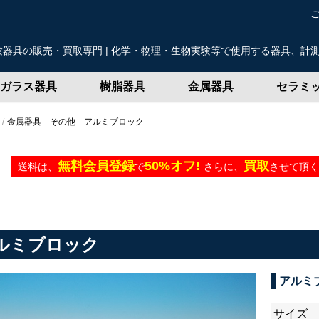
器具の販売・買取専門 | 化学・物理・生物実験等で使用する器具、計
ガラス器具
樹脂器具
金属器具
セラミ
金属器具 その他 アルミブロック
無料会員登録
50%オフ!
買取
送料は、
で
さらに、
させて頂く
ルミブロック
アルミ
サイズ