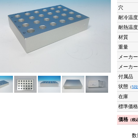
穴
耐冷温度
耐熱温度
材質
重量
メーカー
メーカー
付属品
状態
（
5
在庫
標準価格
価格
（税
数