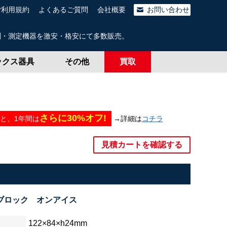
ご利用規約
よくあるご質問
会社概要
お問い合わせ
測・測定機器を激安・格安にて多数販売。
ックス器具
その他
買取
さらに30%オフ!
→詳細は
コチラ
と、
1年間は
見積カートを確認する
ブロック オンアイス
122×84×h24mm