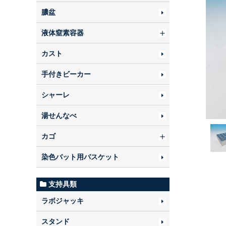
膿盆
液体窒素容器
カスト
手付きビーカー
シャーレ
湯せんなべ
カゴ
染色バット用バスケット
支持具類
ラボジャッキ
スタンド