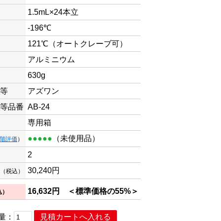
1.5mL×24本立
-196℃
121℃（オートクレーブ可）
アルミニウム
630g
等
アズワン
等品番
AB-24
専用箱
●●●●●
（未使用品）
段階評価
）
2
30,240
円
（税込）
16,632
円
＜標準価格の55%＞
込）
量：