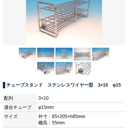
チューブスタンド ステンレスワイヤー型 3×10 φ15
配列
3×10
適合チューブ
φ15mm
サイズ
外寸：65×205×h85mm
棚高：55mm