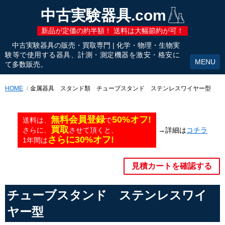
中古実験器具.com
新品が定価の約半額！ 送料は大幅節約が可！
中古実験器具の販売・買取専門 | 化学・物理・生物実
験等で使用する器具、計測・測定機器を激安・格安に
て多数販売。
HOME
金属器具 スタンド類 チューブスタンド ステンレスワイヤー型
無料会員登録
50%オフ!
送料は、
で
買取
→詳細は
コチラ
さらに、
させて頂くと、
さらに30%オフ!
1年間は
見積カートを確認する
チューブスタンド ステンレスワイ
ヤー型