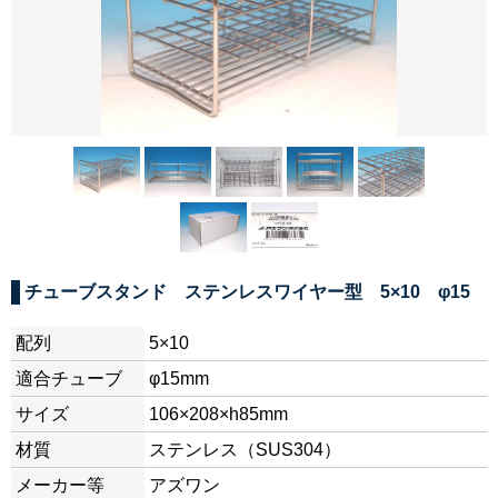
チューブスタンド ステンレスワイヤー型 5×10 φ15
配列
5×10
適合チューブ
φ15mm
サイズ
106×208×h85mm
材質
ステンレス（SUS304）
メーカー等
アズワン