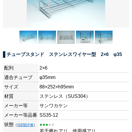
チューブスタンド ステンレスワイヤー型 2×6 φ35
配列
2×6
適合チューブ
φ35mm
サイズ
88×252×h95mm
材質
ステンレス（SUS304）
メーカー等
サンワカケン
メーカー等品番
SS35-12
状態
●●●
●●
（
5段階評価
）
若干擦れアリ、使用感アリ。