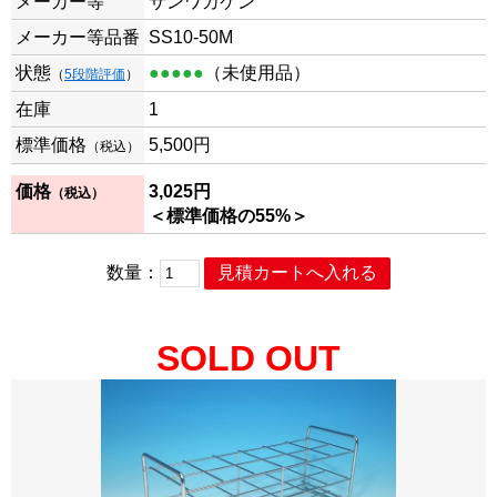
メーカー等
サンワカケン
メーカー等品番
SS10-50M
状態
●●●●●
（未使用品）
（
5段階評価
）
在庫
1
標準価格
5,500
円
（税込）
価格
3,025
円
（税込）
＜標準価格の55%＞
数量：
SOLD OUT