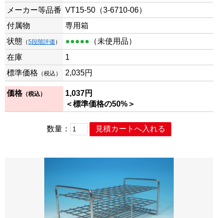
メーカー等品番
VT15-50（3-6710-06）
付属物
専用箱
状態
●●●●●
（未使用品）
（
5段階評価
）
在庫
1
標準価格
2,035
円
（税込）
価格
1,037
円
（税込）
＜標準価格の50%＞
数量：