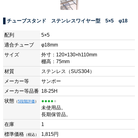
チューブスタンド ステンレスワイヤー型 5×5 φ18
配列
5×5
適合チューブ
φ18mm
サイズ
外寸：120×130×h110mm
棚高：75mm
材質
ステンレス（SUS304）
メーカー等
サンポー
メーカー等品番
18-25H
状態
●●●●
●
（
5段階評価
）
未使用品。
長期保管品。
在庫
1
標準価格
1,815
円
（税込）