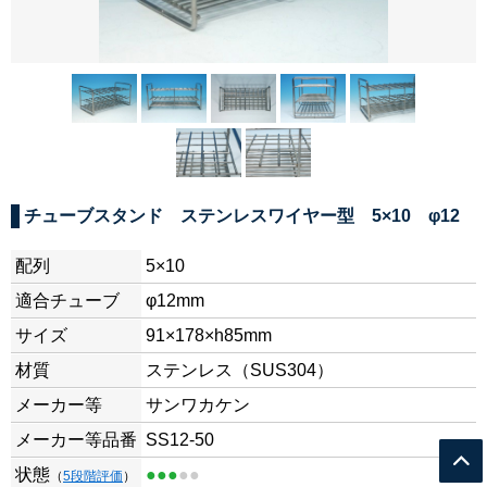
チューブスタンド ステンレスワイヤー型 5×10 φ12
配列
5×10
適合チューブ
φ12mm
サイズ
91×178×h85mm
材質
ステンレス（SUS304）
メーカー等
サンワカケン
メーカー等品番
SS12-50
状態
●●●
●●
（
5段階評価
）