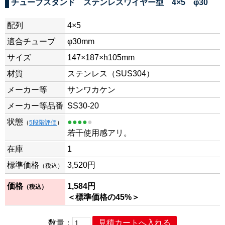
チューブスタンド ステンレスワイヤー型 4×5 φ30
配列
4×5
適合チューブ
φ30mm
サイズ
147×187×h105mm
材質
ステンレス（SUS304）
メーカー等
サンワカケン
メーカー等品番
SS30-20
状態
●●●●
●
（
5段階評価
）
若干使用感アリ。
在庫
1
標準価格
3,520
円
（税込）
価格
1,584
円
（税込）
＜標準価格の45%＞
数量：