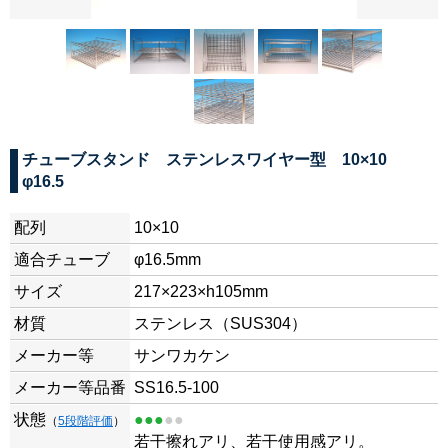
チューブスタンド ステンレスワイヤー型 10×10
φ16.5
配列
10×10
適合チューブ
φ16.5mm
サイズ
217×223×h105mm
材質
ステンレス（SUS304）
メーカー等
サンワカケン
メーカー等品番
SS16.5-100
状態
●●●
●●
（
5段階評価
）
若干擦れアリ、若干使用感アリ。