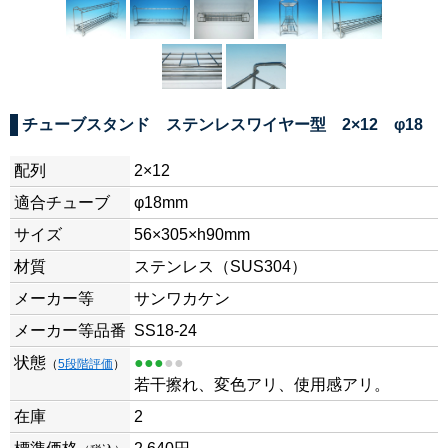
チューブスタンド ステンレスワイヤー型 2×12 φ18
配列
2×12
適合チューブ
φ18mm
サイズ
56×305×h90mm
材質
ステンレス（SUS304）
メーカー等
サンワカケン
メーカー等品番
SS18-24
状態
●●●
●●
（
5段階評価
）
若干擦れ、変色アリ、使用感アリ。
在庫
2