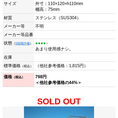
サイズ
外寸：110×120×h110mm
棚高：75mm
材質
ステンレス（SUS304）
メーカー等
不明
メーカー等品番
状態
●●●●
●
（
5段階評価
）
あまり使用感ナシ。
在庫
標準価格
（他社参考価格：1,815
円）
（税込）
価格
798
円
（税込）
＜他社参考価格の44%＞
SOLD OUT