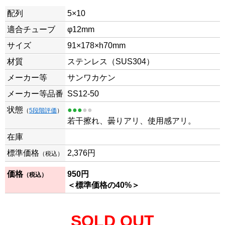
配列
5×10
適合チューブ
φ12mm
サイズ
91×178×h70mm
材質
ステンレス（SUS304）
メーカー等
サンワカケン
メーカー等品番
SS12-50
状態
●●●
●●
（
5段階評価
）
若干擦れ、曇りアリ、使用感アリ。
在庫
標準価格
2,376
円
（税込）
価格
950
円
（税込）
＜標準価格の40%＞
SOLD OUT