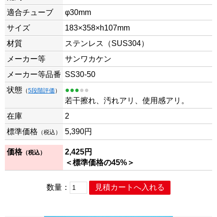
適合チューブ
φ30mm
サイズ
183×358×h107mm
材質
ステンレス（SUS304）
メーカー等
サンワカケン
メーカー等品番
SS30-50
状態
●●●
●●
（
5段階評価
）
若干擦れ、汚れアリ、使用感アリ。
在庫
2
標準価格
5,390
円
（税込）
価格
2,425
円
（税込）
＜標準価格の45%＞
数量：