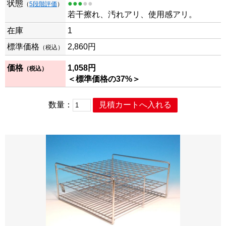
状態
●●●
●●
（
5段階評価
）
若干擦れ、汚れアリ、使用感アリ。
在庫
1
標準価格
2,860
円
（税込）
価格
1,058
円
（税込）
＜標準価格の37%＞
数量：