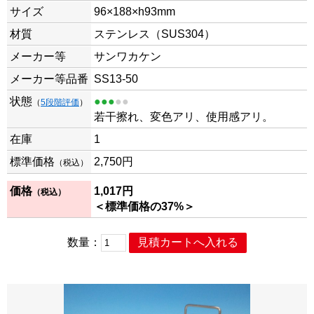
サイズ
96×188×h93mm
材質
ステンレス（SUS304）
メーカー等
サンワカケン
メーカー等品番
SS13-50
状態
●●●
●●
（
5段階評価
）
若干擦れ、変色アリ、使用感アリ。
在庫
1
標準価格
2,750
円
（税込）
価格
1,017
円
（税込）
＜標準価格の37%＞
数量：