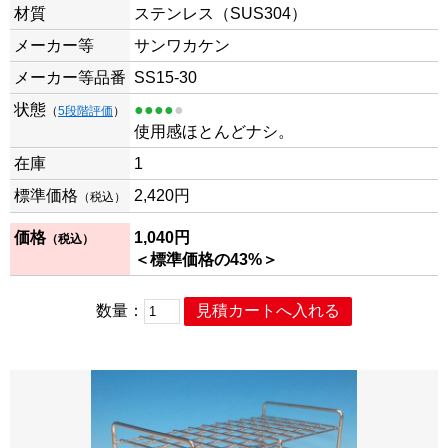
材質
ステンレス（SUS304）
メーカー等
サンワカケン
メーカー等品番
SS15-30
状態
●●●●
●
（
5段階評価
）
使用感ほとんどナシ。
在庫
1
標準価格
2,420
円
（税込）
価格
1,040
円
（税込）
＜標準価格の43%＞
数量：