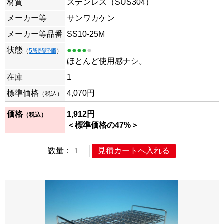
材質
ステンレス（SUS304）
メーカー等
サンワカケン
メーカー等品番
SS10-25M
状態
●●●●
●
（
5段階評価
）
ほとんど使用感ナシ。
在庫
1
標準価格
4,070
円
（税込）
価格
1,912
円
（税込）
＜標準価格の47%＞
数量：