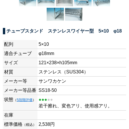
チューブスタンド ステンレスワイヤー型 5×10 φ18
配列
5×10
適合チューブ
φ18mm
サイズ
121×238×h105mm
材質
ステンレス（SUS304）
メーカー等
サンワカケン
メーカー等品番
SS18-50
状態
●●●
●●
（
5段階評価
）
若干擦れ、変色アリ、使用感アリ。
在庫
標準価格
2,538
円
（税込）