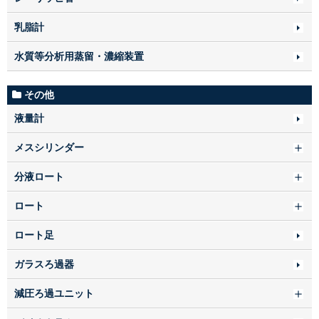
乳脂計
水質等分析用蒸留・濃縮装置
その他
液量計
メスシリンダー
分液ロート
ロート
ロート足
ガラスろ過器
減圧ろ過ユニット