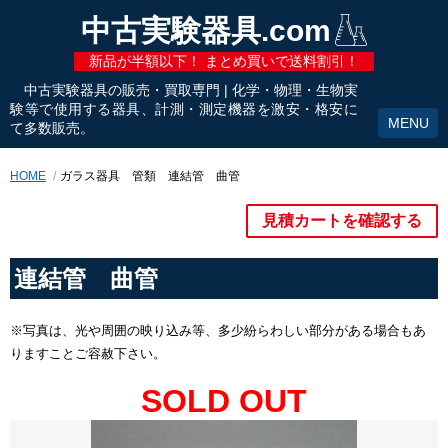
中古実験器具.com
新品が半額以下！ まとめ買いで送料割引！
中古実験器具の販売・買取専門 | 化学・物理・生物実
験等で使用する器具、計測・測定機器を激安・格安に
て多数販売。
HOME
ガラス器具 管類 連結管 曲管
見積カートを確認する
連結管 曲管
※写真は、光や周囲の映り込み等、多少紛らわしい部分がある場合もあ
りますことご容赦下さい。
SOLD OUT