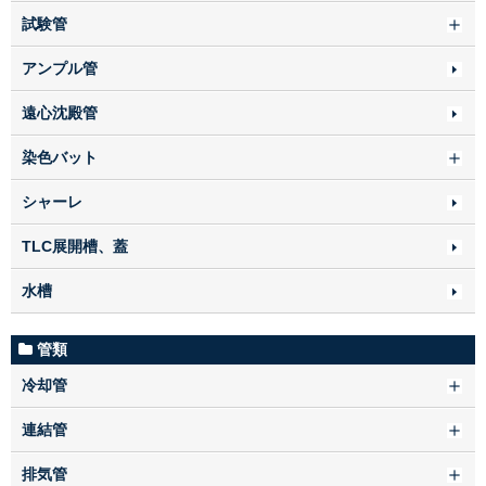
試験管
アンプル管
遠心沈殿管
染色バット
シャーレ
TLC展開槽、蓋
水槽
管類
冷却管
連結管
排気管