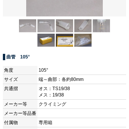
曲管 105°
角度
105°
サイズ
端～曲部：各約80mm
共通摺
オス：TS19/38
メス：19/38
メーカー等
クライミング
メーカー等品番
付属物
専用箱