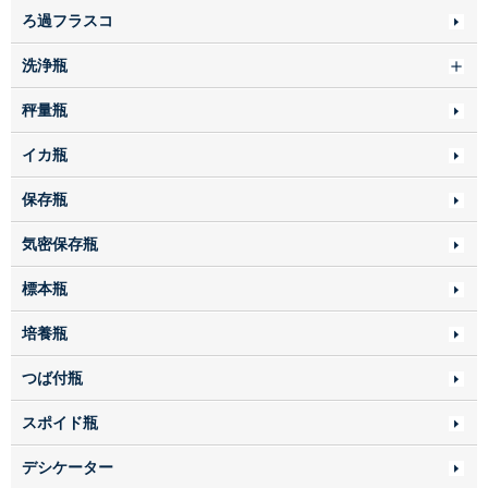
ろ過フラスコ
洗浄瓶
秤量瓶
イカ瓶
保存瓶
気密保存瓶
標本瓶
培養瓶
つば付瓶
スポイド瓶
デシケーター