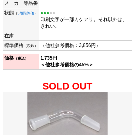
メーカー等品番
状態
●●●
●●
（
5段階評価
）
印刷文字が一部カケアリ。それ以外は、
きれい。
在庫
標準価格
（他社参考価格：3,856円）
（税込）
価格
1,735円
（税込）
＜他社参考価格の45%＞
SOLD OUT