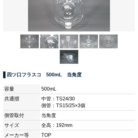
四ツ口フラスコ 500mL 当角度
容量
500mL
共通摺
中管：TS24/30
側管：TS15/25×3個
側管取付
当角度
サイズ
全高：192mm
メーカー等
TOP