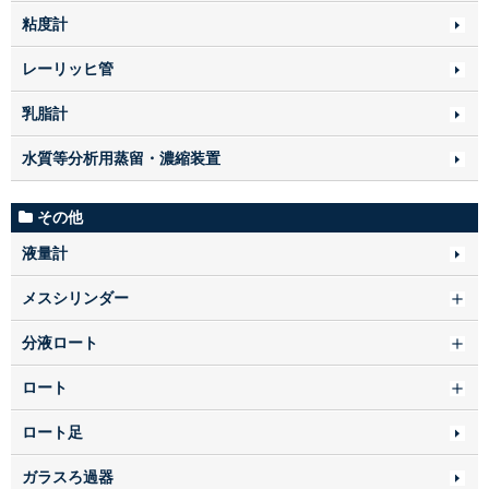
粘度計
レーリッヒ管
乳脂計
水質等分析用蒸留・濃縮装置
その他
液量計
メスシリンダー
分液ロート
ロート
ロート足
ガラスろ過器