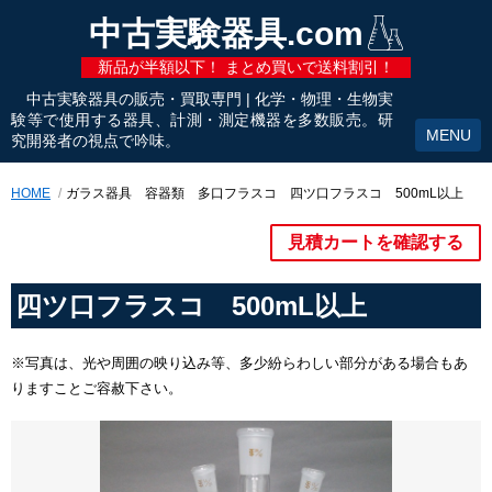
中古実験器具.com
新品が半額以下！ まとめ買いで送料割引！
中古実験器具の販売・買取専門 | 化学・物理・生物実
験等で使用する器具、計測・測定機器を多数販売。研
究開発者の視点で吟味。
HOME
ガラス器具 容器類 多口フラスコ 四ツ口フラスコ 500mL以上
見積カートを確認する
四ツ口フラスコ 500mL以上
※写真は、光や周囲の映り込み等、多少紛らわしい部分がある場合もあ
りますことご容赦下さい。