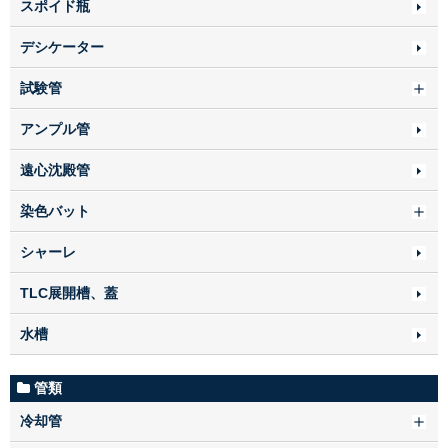
スポイド瓶
デシケーター
試験管
アンプル管
遠心沈殿管
染色バット
シャーレ
TLC展開槽、蓋
水槽
管類
冷却管