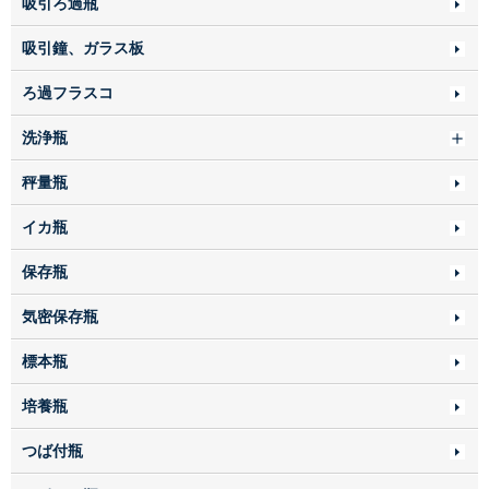
吸引ろ過瓶
吸引鐘、ガラス板
ろ過フラスコ
洗浄瓶
秤量瓶
イカ瓶
保存瓶
気密保存瓶
標本瓶
培養瓶
つば付瓶