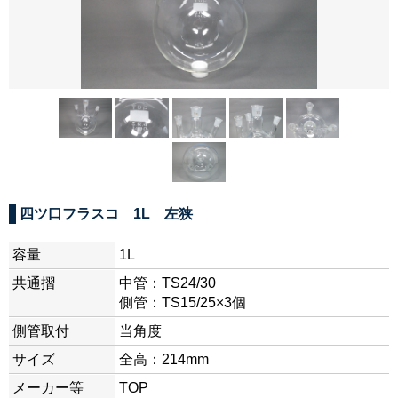
四ツ口フラスコ 1L 左狭
容量
1L
共通摺
中管：TS24/30
側管：TS15/25×3個
側管取付
当角度
サイズ
全高：214mm
メーカー等
TOP