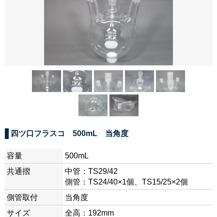
四ツ口フラスコ 500mL 当角度
容量
500mL
共通摺
中管：TS29/42
側管：TS24/40×1個、TS15/25×2個
側管取付
当角度
サイズ
全高：192mm