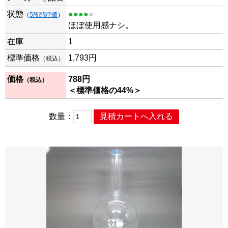
状態
●●●●
●
（
5段階評価
）
ほぼ使用感ナシ。
在庫
1
標準価格
1,793円
（税込）
価格
788円
（税込）
＜標準価格の44%＞
数量：