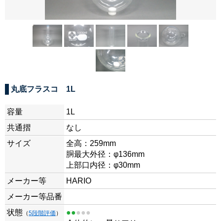
丸底フラスコ 1L
容量
1L
共通摺
なし
サイズ
全高：259mm
胴最大外径：φ136mm
上部口内径：φ30mm
メーカー等
HARIO
メーカー等品番
状態
●●
●●●
（
5段階評価
）