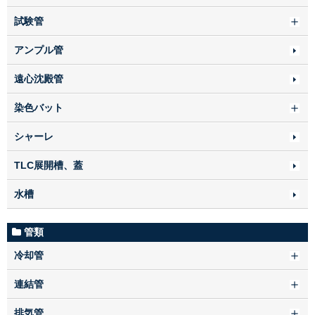
試験管
アンプル管
遠心沈殿管
染色バット
シャーレ
TLC展開槽、蓋
水槽
管類
冷却管
連結管
排気管