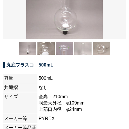
丸底フラスコ 500mL
容量
500mL
共通摺
なし
サイズ
全高：210mm
胴最大外径：φ109mm
上部口内径：φ24mm
メーカー等
PYREX
メーカー等品番