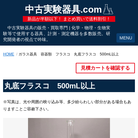
中古実験器具.com
新品が半額以下！ まとめ買いで送料割引！
中古実験器具の販売・買取専門 | 化学・物理・生物実
験等で使用する器具、計測・測定機器を多数販売。研
究開発者の視点で吟味。
HOME
ガラス器具 容器類 フラスコ 丸底フラスコ 500mL以上
見積カートを確認する
丸底フラスコ 500mL以上
※写真は、光や周囲の映り込み等、多少紛らわしい部分がある場合もあ
りますことご容赦下さい。