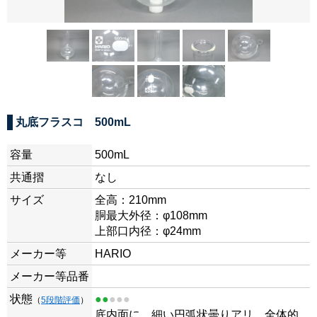
丸底フラスコ 500mL
容量
500mL
共通摺
なし
サイズ
全高：210mm
胴最大外径：φ108mm
上部口内径：φ24mm
メーカー等
HARIO
メーカー等品番
状態
●●
●●●
（
5段階評価
）
底内面に、細い円弧状曇りアリ。全体的