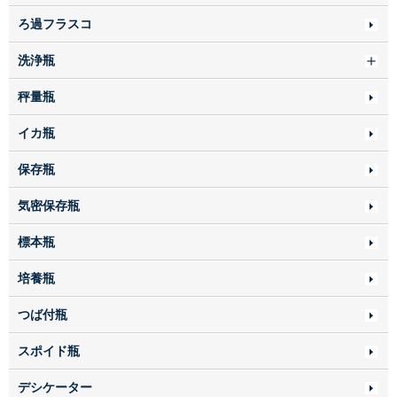
ろ過フラスコ
洗浄瓶
秤量瓶
イカ瓶
保存瓶
気密保存瓶
標本瓶
培養瓶
つば付瓶
スポイド瓶
デシケーター