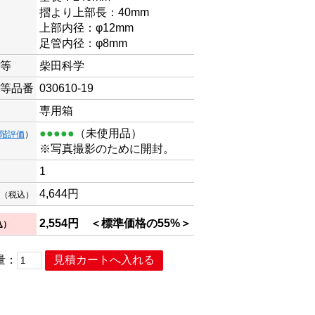
摺より上部長：40mm
上部内径：φ12mm
足管内径：φ8mm
等
柴田科学
等品番
030610-19
専用箱
●●●●●
（未使用品）
段階評価
）
※写真撮影のために開封。
1
4,644円
（税込）
2,554円
＜標準価格の55%＞
込）
量：