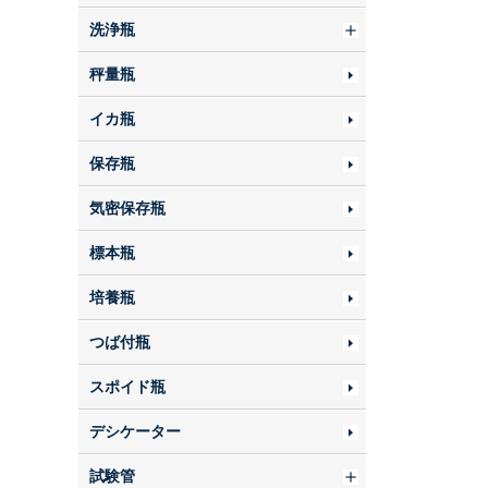
洗浄瓶
秤量瓶
イカ瓶
保存瓶
気密保存瓶
標本瓶
培養瓶
つば付瓶
スポイド瓶
デシケーター
試験管