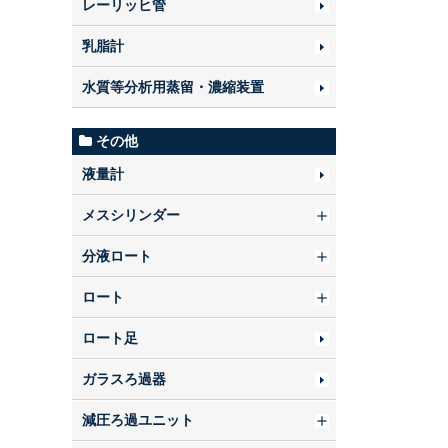
レーリッヒ管
乳脂計
水質等分析用蒸留・濃縮装置
その他
液量計
メスシリンダー
分液ロート
ロート
ロート足
ガラスろ過器
減圧ろ過ユニット