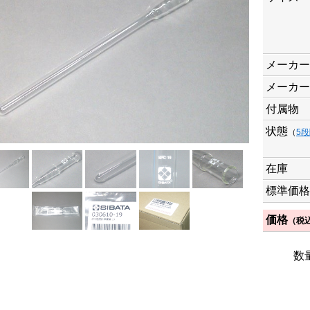
メーカー
メーカー
付属物
状態
（
5
在庫
標準価格
価格
（税
数