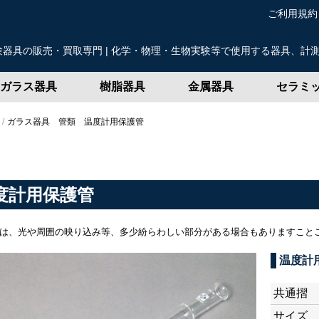
ご利用規約
器具の販売・買取専門 | 化学・物理・生物実験等で使用する器具、計
ガラス器具
樹脂器具
金属器具
セラミ
ガラス器具 管類 温度計用保護管
度計用保護管
は、光や周囲の映り込み等、多少紛らわしい部分がある場合もありますこと
温度計用
共通摺
サイズ