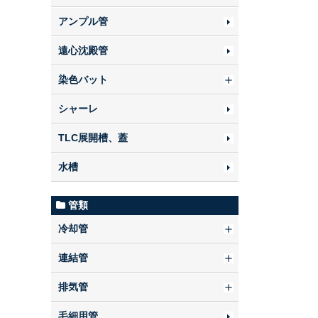
アンプル管
遠心沈殿管
染色バット
シャーレ
TLC展開槽、蓋
水槽
管類
冷却管
連結管
排気管
毛細用管