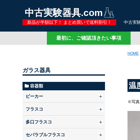
中古実験器具.com
新品が半額以下！ まとめ買いで送料割引！
中古実験
最初に、ご確認頂きたい事項
HOME
ガラス器具
温
容器類
ビーカー
※写真
フラスコ
多口フラスコ
セパラブルフラスコ