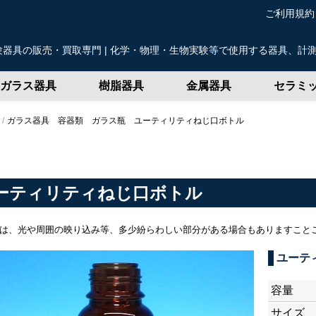
ご利用規約
器具の販売・買取専門 | 化学・物理・生物実験等で使用する器具、計
ガラス器具
樹脂器具
金属器具
セラミ
ガラス器具 容器類 ガラス瓶 ユーティリティねじ口ボトル
ーティリティねじ口ボトル
は、光や周囲の映り込み等、多少紛らわしい部分がある場合もありますこと
ユーテ
容量
サイズ