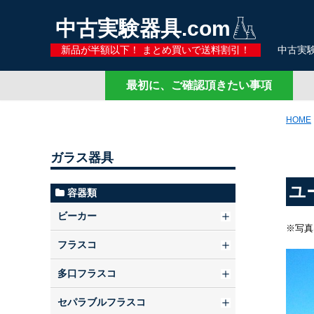
中古実験器具.com
新品が半額以下！ まとめ買いで送料割引！
中古実験
最初に、ご確認頂きたい事項
HOME
ガラス器具
ユ
容器類
ビーカー
※写真
フラスコ
多口フラスコ
セパラブルフラスコ