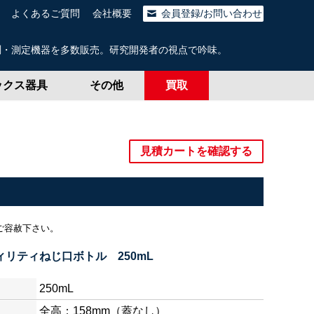
よくあるご質問
会社概要
会員登録/お問い合わせ
測・測定機器を多数販売。研究開発者の視点で吟味。
ックス器具
その他
買取
見積カートを確認する
ご容赦下さい。
ィリティねじ口ボトル 250mL
250mL
全高：158mm（蓋なし）