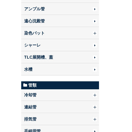
アンプル管
遠心沈殿管
染色バット
シャーレ
TLC展開槽、蓋
水槽
管類
冷却管
連結管
排気管
毛細用管