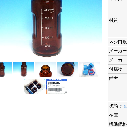
材質
ネジ口規
メーカー
メーカー
付属物
備考
状態
（
5
在庫
標準価格