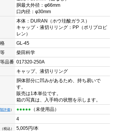
胴最大外径：φ66mm
口内径：φ30mm
本体：DURAN（ホウ珪酸ガラス）
キャップ・液切りリング：PP（ポリプロピ
レン）
格
GL-45
等
柴田科学
等品番
017320-250A
キャップ、液切りリング
胴体部分に凹みがあるため、持ち易いで
す。
販売は1本単位です。
箱の写真は、入手時の状態を示します。
●●●●●
（未使用品）
段階評価
）
4
5,005円/本
（税込）