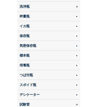
洗浄瓶
秤量瓶
イカ瓶
保存瓶
気密保存瓶
標本瓶
培養瓶
つば付瓶
スポイド瓶
デシケーター
試験管