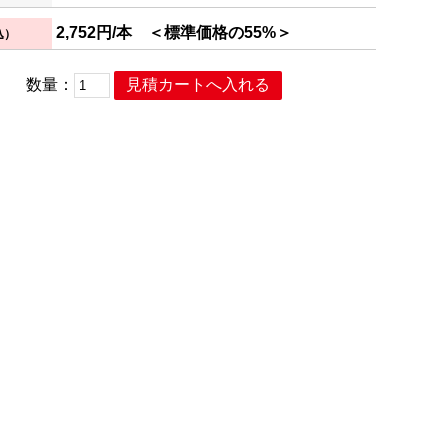
2,752円/本
＜標準価格の55%＞
込）
数量：