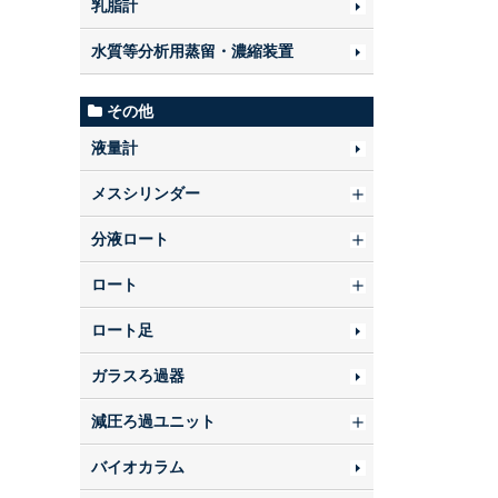
乳脂計
水質等分析用蒸留・濃縮装置
その他
液量計
メスシリンダー
分液ロート
ロート
ロート足
ガラスろ過器
減圧ろ過ユニット
バイオカラム