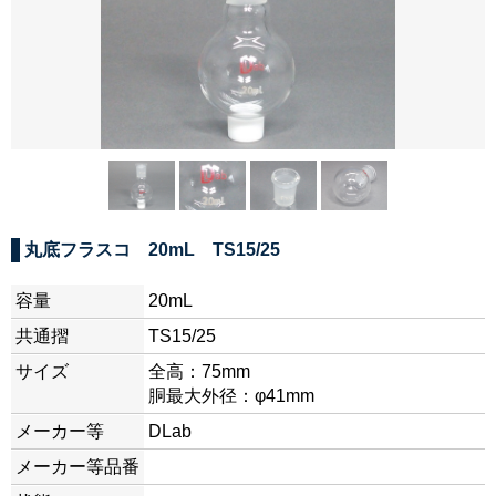
丸底フラスコ 20mL TS15/25
容量
20mL
共通摺
TS15/25
サイズ
全高：75mm
胴最大外径：φ41mm
メーカー等
DLab
メーカー等品番