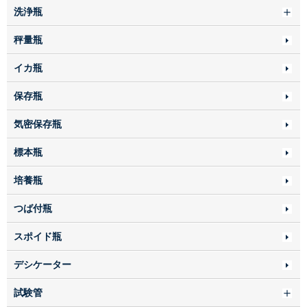
洗浄瓶
秤量瓶
イカ瓶
保存瓶
気密保存瓶
標本瓶
培養瓶
つば付瓶
スポイド瓶
デシケーター
試験管