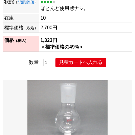
状態
●●●●
●
（
5段階評価
）
ほとんど使用感ナシ。
在庫
10
標準価格
2,700円
（税込）
価格
1,323円
（税込）
＜標準価格の49%＞
数量：