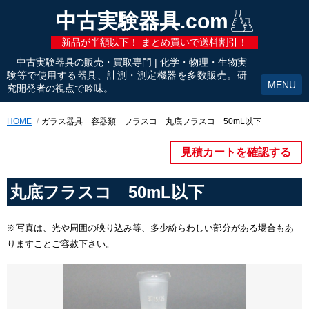
中古実験器具.com
新品が半額以下！ まとめ買いで送料割引！
中古実験器具の販売・買取専門 | 化学・物理・生物実
験等で使用する器具、計測・測定機器を多数販売。研
究開発者の視点で吟味。
HOME
ガラス器具 容器類 フラスコ 丸底フラスコ 50mL以下
見積カートを確認する
丸底フラスコ 50mL以下
※写真は、光や周囲の映り込み等、多少紛らわしい部分がある場合もあ
りますことご容赦下さい。