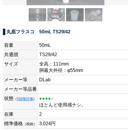
丸底フラスコ 50mL TS29/42
容量
50mL
共通摺
TS29/42
サイズ
全高：111mm
胴最大外径：φ55mm
メーカー等
DLab
メーカー等品番
状態
●●●●
●
（
5段階評価
）
ほとんど使用感ナシ。
在庫
2
標準価格
3,024円
（税抜）