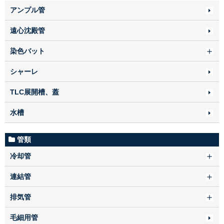
アンプル管
遠心沈殿管
染色バット
シャーレ
TLC展開槽、蓋
水槽
管類
冷却管
連結管
排気管
毛細用管