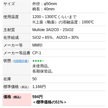
サイズ
外径：φ50mm
柄長：40mm
使用温度
1200～1300℃くらいまで
※上薬（釉薬）の溶融温度：1000℃
主材質
Mullote 3Al2O3・2SiO2
化学組成
SiO2＝65%、Al2O3＝30%
メーカー等
MM印
メーカー等品番
CP-1
状態
●●●●
●
（
5段階評価
）
未使用品。
長期保管品。
在庫
50
標準価格
1,166円
（税込）
価格
594
円
（税込）
＜標準価格の51%＞