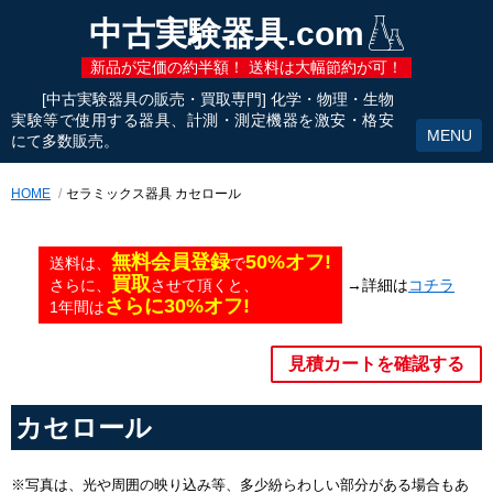
中古実験器具.com
新品が定価の約半額！ 送料は大幅節約が可！
[中古実験器具の販売・買取専門] 化学・物理・生物
実験等で使用する器具、計測・測定機器を激安・格安
にて多数販売。
HOME
セラミックス器具 カセロール
無料会員登録
50%オフ!
送料は、
で
買取
→詳細は
コチラ
さらに、
させて頂くと、
さらに30%オフ!
1年間は
見積カートを確認する
カセロール
※写真は、光や周囲の映り込み等、多少紛らわしい部分がある場合もあ