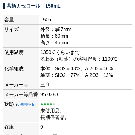
共柄カセロール 150mL
容量
150mL
サイズ
外径：φ87mm
柄長：60mm
高さ：45mm
使用温度
1350℃くらいまで
※上薬（釉薬）の溶融温度：1100℃
化学組成
本体：SiO2＝48%、Al2O3＝46%
釉薬：SiO2＝77%、Al2O3＝13%
メーカー等
三商
メーカー等品番
95-0283
状態
●●●●
●
（
5段階評価
）
未使用品。
長期保管品。
在庫
9