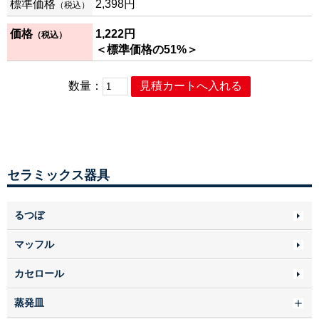
標準価格
2,398円
（税込）
価格
1,222
円
（税込）
＜標準価格の51%＞
数量：
セラミックス器具
るつぼ
マッフル
カセロール
蒸発皿