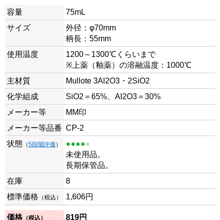
容量
75mL
サイズ
外径：φ70mm
柄長：55mm
使用温度
1200～1300℃くらいまで
※上薬（釉薬）の溶融温度：1000℃
主材質
Mullote 3Al2O3・2SiO2
化学組成
SiO2＝65%、Al2O3＝30%
メーカー等
MM印
メーカー等品番
CP-2
状態
●●●●
●
（
5段階評価
）
未使用品。
長期保管品。
在庫
8
標準価格
1,606円
（税込）
価格
819
円
（税込）