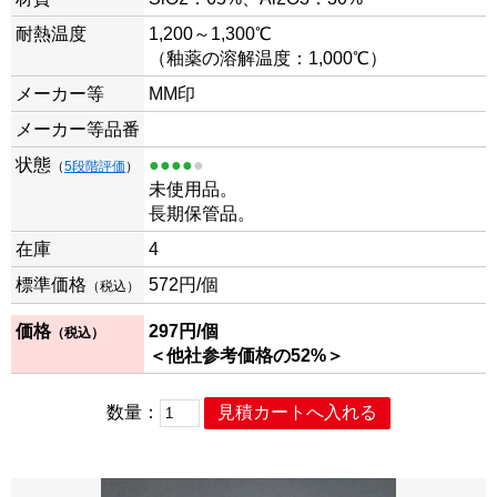
耐熱温度
1,200～1,300℃
（釉薬の溶解温度：1,000℃）
メーカー等
MM印
メーカー等品番
状態
●●●●
●
（
5段階評価
）
未使用品。
長期保管品。
在庫
4
標準価格
572円/個
（税込）
価格
297
円/個
（税込）
＜他社参考価格の52%＞
数量：