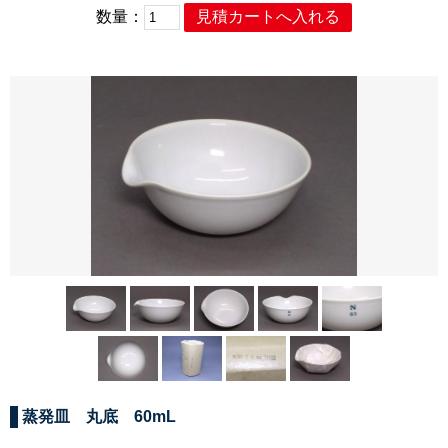
数量：
蒸発皿 丸底 60mL