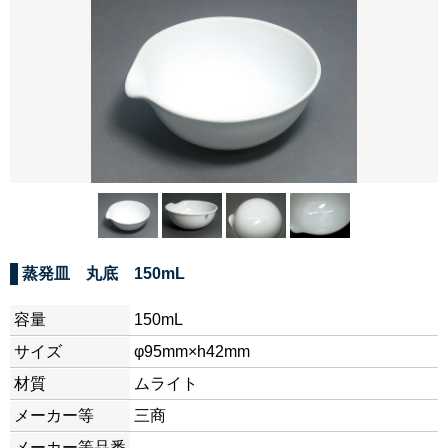
蒸発皿 丸底 150mL
容量
150mL
サイズ
φ95mm×h42mm
材質
ムライト
メーカー等
三商
メーカー等品番