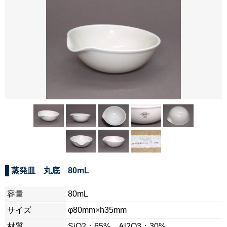
蒸発皿 丸底 80mL
容量
80mL
サイズ
φ80mm×h35mm
材質
SiO2：65%、Al2O3：30%