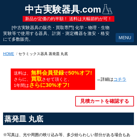
中古実験器具.com
新品が定価の約半額！ 送料は大幅節約が可！
[中古実験器具の販売・買取専門] 化学・物理・生物
実験等で使用する器具、計測・測定機器を激安・格安
にて多数販売。
HOME
セラミックス器具 蒸発皿 丸底
無料会員登録
50%オフ!
送料は、
で
買取
→詳細は
コチラ
さらに、
させて頂くと、
さらに30%オフ!
1年間は
見積カートを確認する
蒸発皿 丸底
※写真は、光や周囲の映り込み等、多少紛らわしい部分がある場合もあ