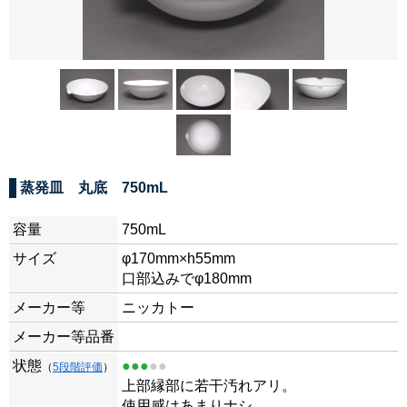
蒸発皿 丸底 750mL
容量
750mL
サイズ
φ170mm×h55mm
口部込みでφ180mm
メーカー等
ニッカトー
メーカー等品番
状態
●●●
●●
（
5段階評価
）
上部縁部に若干汚れアリ。
使用感はあまりナシ。