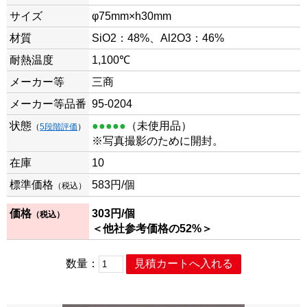
サイズ
φ75mm×h30mm
材質
SiO2：48%、Al2O3：46%
耐熱温度
1,100℃
メーカー等
三商
メーカー等品番
95-0204
状態
●●●●●
（未使用品）
（
5段階評価
）
※写真撮影のために開封。
在庫
10
標準価格
583円/個
（税込）
価格
303
円/個
（税込）
＜他社参考価格の52%＞
数量：