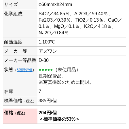
サイズ
φ60mm×h24mm
化学組成
SiO2／34.85％、Al2O3／59.40％、
Fe2O3／0.39％、TiO2／0.13％、CaO／
0.1％、MgO／0.1％、K2O／4.18％、
Na2O／0.84％
耐熱温度
1,100℃
メーカー等
アズワン
メーカー等品番
D-30
状態
●●●●●
（未使用品）
（
5段階評価
）
長期保管品。
※写真撮影のために開封。
在庫
7
標準価格
385円/個
（税込）
価格
204
円/個
（税込）
＜標準価格の53%＞