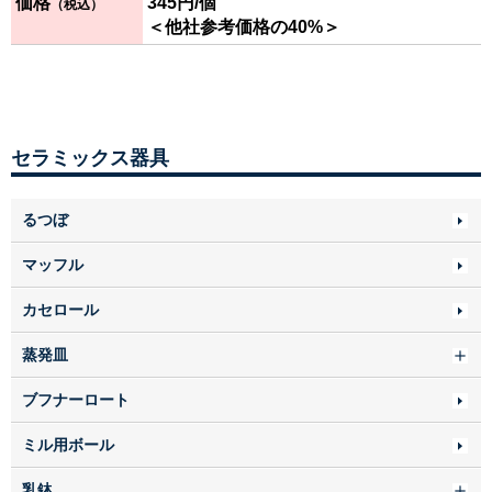
価格
345
円/個
（税込）
＜他社参考価格の40%＞
セラミックス器具
るつぼ
マッフル
カセロール
蒸発皿
ブフナーロート
ミル用ボール
乳鉢