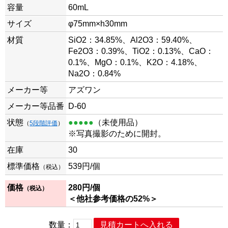
容量
60mL
サイズ
φ75mm×h30mm
材質
SiO2：34.85%、Al2O3：59.40%、
Fe2O3：0.39%、TiO2：0.13%、CaO：
0.1%、MgO：0.1%、K2O：4.18%、
Na2O：0.84%
メーカー等
アズワン
メーカー等品番
D-60
状態
●●●●●
（未使用品）
（
5段階評価
）
※写真撮影のために開封。
在庫
30
標準価格
539円/個
（税込）
価格
280
円/個
（税込）
＜他社参考価格の52%＞
数量：