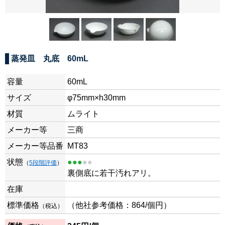
蒸発皿 丸底 60mL
容量
60mL
サイズ
φ75mm×h30mm
材質
ムライト
メーカー等
三商
メーカー等品番
MT83
状態
●●●
●●
（
5段階評価
）
裏側底に若干汚れアリ。
在庫
標準価格
（他社参考価格：864/個円）
（税込）